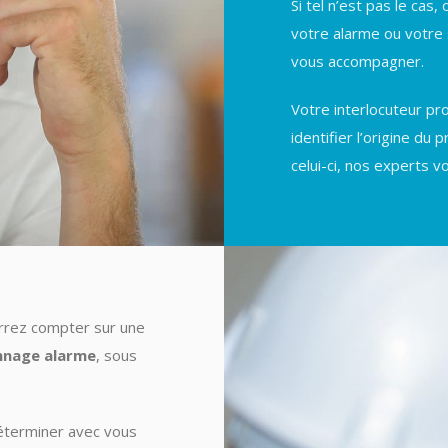
Si tel n’est pas le ca
votre alarme ou votre 
vous accompagner.
Votre interlocuteur pr
identifier l’origine du
celui-ci, nos experts v
urrez compter sur une
nage alarme
, sous
éterminer avec vous