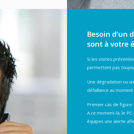
Besoin d’un 
sont à votre 
Si les visites préventi
permettent pas toujour
Une dégradation ou un
défaillance au moment o
Premier cas de figure 
A ce moment-là, le PC d
équipes une alerte afi